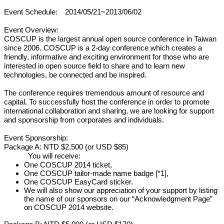
Event Schedule:
2014/05/21~2013/06/02
Event Overview:
COSCUP is the largest annual open source conference in Taiwan
since 2006. COSCUP is a 2-day conference which creates a
friendly, informative and exciting environment for those who are
interested in open source field to share and to learn new
technologies, be connected and be inspired.
The conference requires tremendous amount of resource and
capital. To successfully host the conference in order to promote
international collaboration and sharing, we are looking for support
and sponsorship from corporates and individuals.
Event Sponsorship:
Package A: NTD $2,500 (or USD $85)
You will receive:
One COSCUP 2014 ticket,
One COSCUP tailor-made name badge [*1],
One COSCUP EasyCard sticker.
We will also show our appreciation of your support by listing
the name of our sponsors on our “Acknowledgment Page”
on COSCUP 2014 website.