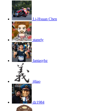
Li-Hsuan Chen
stanely
fantasybz
ijliao
dz1984