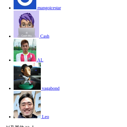
mangoicestar
Cash
AL
vagabond
Leo