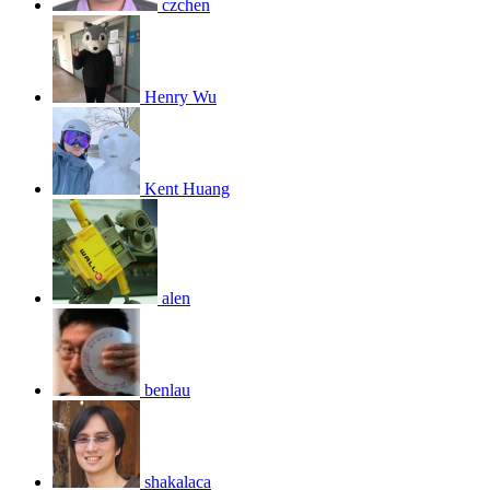
czchen
Henry Wu
Kent Huang
alen
benlau
shakalaca