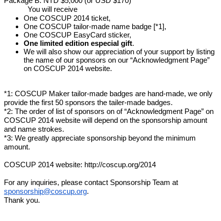
Package B: NTD $5,000 (or USD $170)
You will receive
One COSCUP 2014 ticket,
One COSCUP tailor-made name badge [*1],
One COSCUP EasyCard sticker,
One limited edition especial gift
.
We will also show our appreciation of your support by listing
the name of our sponsors on our “Acknowledgment Page”
on COSCUP 2014 website.
*1: COSCUP Maker tailor-made badges are hand-made, we only
provide the first 50 sponsors the tailer-made badges.
*2: The order of list of sponsors on of “Acknowledgment Page” on
COSCUP 2014 website will depend on the sponsorship amount
and name strokes.
*3: We greatly appreciate sponsorship beyond the minimum
amount.
COSCUP 2014 website:
http://coscup.org/2014
For any inquiries, please contact Sponsorship Team at
sponsorship@coscup.org
.
Thank you.