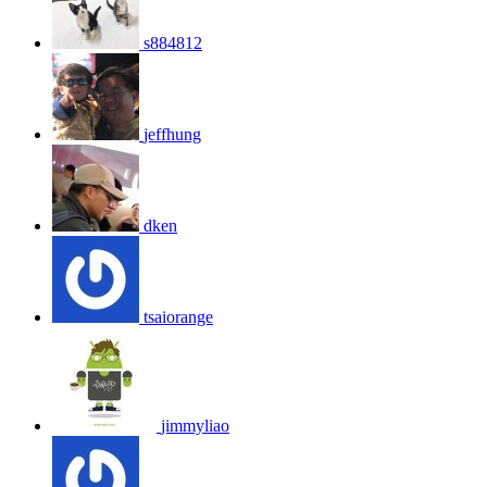
s884812
jeffhung
dken
tsaiorange
jimmyliao