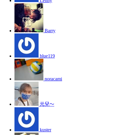
Lenny
Barry
blue119
noracami
元兒～
kuster