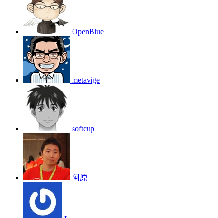
OpenBlue
metavige
softcup
阿原