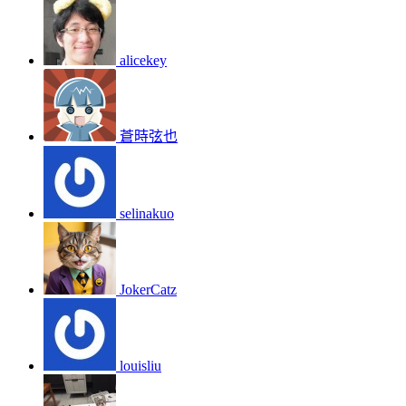
alicekey
蒼時弦也
selinakuo
JokerCatz
louisliu